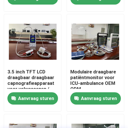
VR toon
Ongeveer ons
Fabrieksreis
Kwaliteitscontrole
3.5 inch TFT LCD
Modulaire draagbare
draagbaar draagbaar
patiëntmonitor voor
capnografieapparaat
ICU-ambulance OEM
Contacteer ons
voor volwassenen /
ODM
kinderen /
Aanvraag sturen
Aanvraag sturen
pasgeborenen
Nieuws
Gevallen