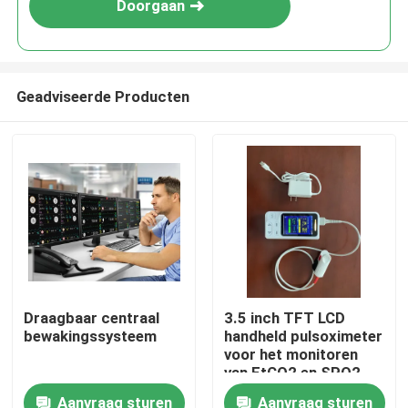
Doorgaan
Geadviseerde Producten
Huis
Draagbaar centraal
3.5 inch TFT LCD
bewakingssysteem
handheld pulsoximeter
Producten
voor het monitoren
van EtCO2 en SPO2
Aanvraag sturen
Aanvraag sturen
Video's