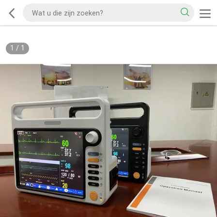
1
/
1