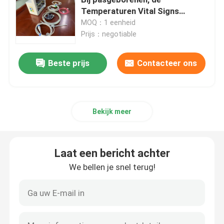
Temperaturen Vital Signs
Monitors van ECG SPO2 NIBP
MOQ：1 eenheid
Draagbare patiëntenmonitor
Prijs：negotiable
patiëntmonitor met meerdere parameters
Beste prijs
Contacteer ons
Modulaire patiëntmonitor
Bekijk meer
Monitor van hartpatiënten
Laat een bericht achter
ICU hartmonitor
We bellen je snel terug!
Pasgeborene Geduldige Monitor
veterinaire multiparametermonitor