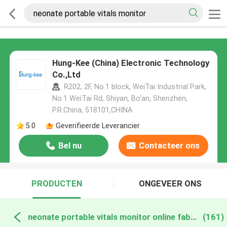
Hung-Kee (China) Electronic Technology
Co.,Ltd
R202, 2F, No.1 block, WeiTai Industrial Park,
No.1 WeiTai Rd, Shiyan, Bo'an, Shenzhen,
P.R.China, 518101​​​​​​​,CHINA
5.0
Geverifieerde Leverancier
Bel nu
Contacteer ons
PRODUCTEN
ONGEVEER ONS
neonate portable vitals monitor online fabricage
(161)