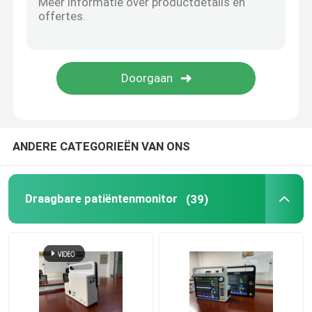
Mainstream Etco2-sensor
Sidestream-CO2-module
Verdoofingsgasmodule
ANDERE CATEGORIEËN VAN ONS
De Impuls Oximeter van de Oledvingertop
Draagbare patiëntenmonitor
(39)
Anesthesie Geduldige Monitor
Telehealth Dringende Zorg
De Klemmen van het bedspoor