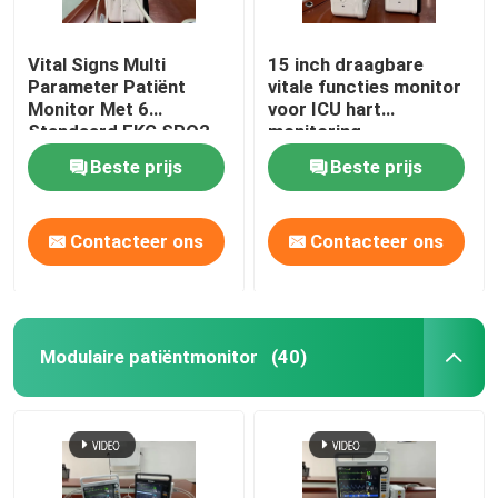
Vital Signs Multi
15 inch draagbare
Parameter Patiënt
vitale functies monitor
Monitor Met 6
voor ICU hart
Standaard EKG SPO2
monitoring
Beste prijs
Beste prijs
Contacteer ons
Contacteer ons
Modulaire patiëntmonitor
(40)