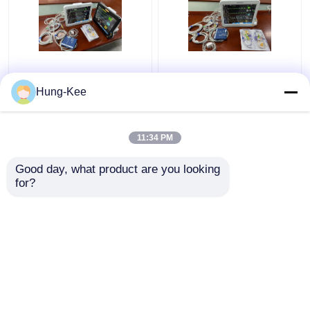
15" Draagbare ICU
Medische kliniek ICU
Hartspiegel Multi Taal
Hartspiegel voor
Hung-Kee
Voor Nieuwgeborenen
volwassenen
Diagnostiek
Pediatrische Neonatale
11:34 PM
Beste prijs
Beste prijs
Good day, what product are you looking 
for?
Contacteer ons
Contacteer ons
Bekijk meer
Thuis
Ongeveer ons
Contacteer ons
Desktop Site
Sitemap
Privacy Policy