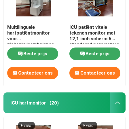
Multilinguele
ICU patiënt vitale
hartpatiëntmonitor
tekenen monitor met
voor
12,1 inch scherm 6
ziekenhuisambulance
standaard parameters
OEM ODM
Beste prijs
Beste prijs
Contacteer ons
Contacteer ons
ICU hartmonitor
(20)