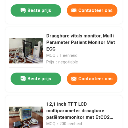
Beste prijs
Contacteer ons
Draagbare vitals monitor, Multi
Parameter Patient Monitor Met
ECG
MOQ：1 eenheid
Prijs：negotiable
Beste prijs
Contacteer ons
12,1 inch TFT LCD
multiparameter draagbare
patiëntenmonitor met EtCO2
ECG SPO2 NIBP
MOQ：200 eenheid