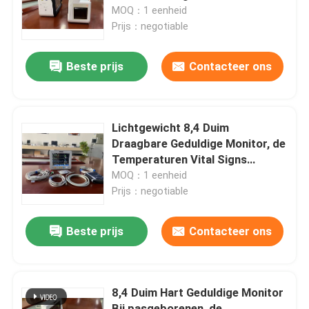
operaties
MOQ：1 eenheid
Prijs：negotiable
VR toon
Beste prijs
Contacteer ons
Ongeveer ons
Fabrieksreis
Lichtgewicht 8,4 Duim
Draagbare Geduldige Monitor, de
Temperaturen Vital Signs
Kwaliteitscontrole
Monitors van ECG SPO2 NIBP
MOQ：1 eenheid
Prijs：negotiable
Contacteer ons
Beste prijs
Contacteer ons
Nieuws
8,4 Duim Hart Geduldige Monitor
Gevallen
Bij pasgeborenen, de