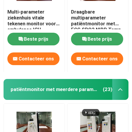
Multi-parameter
Draagbare
De medische Monitor zet op
ziekenhuis vitale
multiparameter
tekenen monitor voor
patiëntmonitor met
ambulance ICU
ECG SPO2 NIBP Temp
Medisch Monitorkarretje
Standard
Beste prijs
Beste prijs
Contacteer ons
Contacteer ons
patiëntmonitor met meerdere parameters
(23)