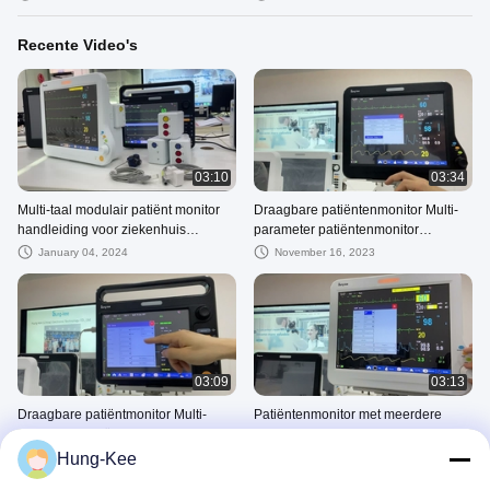
Recente Video's
03:10
03:34
Multi-taal modulair patiënt monitor
Draagbare patiëntenmonitor Multi-
handleiding voor ziekenhuis
parameter patiëntenmonitor
ambulance ODM
Hartpatiëntenmonitor
January 04, 2024
November 16, 2023
03:09
03:13
Draagbare patiëntmonitor Multi-
Patiëntenmonitor met meerdere
parameter patiëntmonitor ICU-
parameters, draagbare
hartmonitor
patiëntenmonitor ICU-hartmonitor,
Hung-Kee
November 16, 2023
November 16, 2023
patiëntmonitor voor pasgeborenen