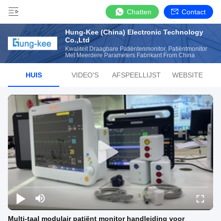
Chatten
Contact
Hung-Kee (China) Electronic Technology
Co.,Ltd
Kwaliteit Draagbare Patiëntenmonitor, Patiëntmonitor
Met Meerdere Parameters Fabrikant From China
HUIS
VIDEO'S
AFSPEELLIJST
WEBSITE
Multi-taal modulair patiënt monitor handleiding voor