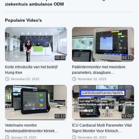
ziekenhuis ambulance ODM
Populaire Video's
00:39
03:13
Korte introductie van het bedrijf
Patiëntenmonitor met meerdere
Hung-Kee
parameters, draagbare
patiëntenmonitor ICU-hartmonitor,
December 02, 2022
November 16, 2023
patiëntmonitor voor pasgeborenen
02:13
01:02
Veterinaire monitor
ICU Cardiacal Multi Parameter Vital
huisdierpatiëntmonitor kliniek
Signs Monitor Voor Klinisch
veterinaire multiparametermonitor
Ziekenhuis
January 18, 2023
November 16, 2023