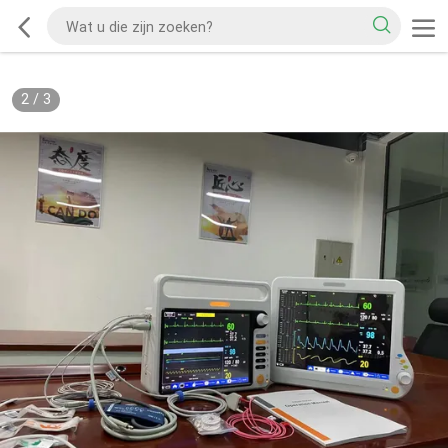
2
/
3