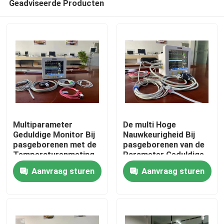
Geadviseerde Producten
Multiparameter
De multi Hoge
Geduldige Monitor Bij
Nauwkeurigheid Bij
pasgeborenen met de
pasgeborenen van de
Temperaturenmeting
Parameter Geduldige
Huis
van EtCO2 ECG SPO2
Monitor met het
Aanvraag sturen
Aanvraag sturen
NIBP
Scherm van 8,4
Duimtft lcd
Producten
Video's