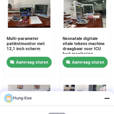
VR toon
Ongeveer ons
Multi-parameter
Neonatale digitale
patiëntmonitor met
vitale tekens machine
Fabrieksreis
12,1 inch scherm
draagbaar voor ICU
hart monitoring
Aanvraag sturen
Aanvraag sturen
Kwaliteitscontrole
Contacteer ons
Nieuws
Hung-Kee
Gevallen